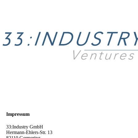
Impressum
33:Industry GmbH
Hermann-Ehlers-Str. 13
82110 Germering